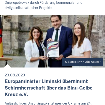
Dnipropetrowsk durch Förderung kommunaler und
M
e
6
I
zivilgesellschaftlicher Projekte
i
-
T
t
1
T
E
a
2
I
g
:
L
,
3
U
N
7
7
G
.
A
u
Land NRW / Uta Wagner
g
u
s
23.08.2023
t
P
Europaminister Liminski übernimmt
R
2
Schirmherrschaft über das Blau-Gelbe
E
0
Kreuz e.V.
S
2
S
E
F
Anlässlich des Unabhängigkeitstages der Ukraine am 24.
6