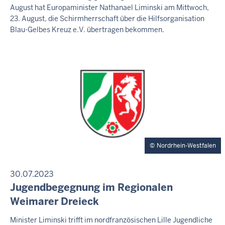
M
August hat Europaminister Nathanael Liminski am Mittwoch,
r
-
I
23. August, die Schirmherrschaft über die Hilfsorganisation
e
1
T
Blau-Gelbes Kreuz e.V. übertragen bekommen.
T
i
2
E
t
:
I
a
3
L
U
g
7
N
,
G
7
.
A
u
Nordrhein-Westfalen
g
u
s
30.07.2023
t
P
Jugendbegegnung im Regionalen
R
2
Weimarer Dreieck
E
0
S
F
Minister Liminski trifft im nordfranzösischen Lille Jugendliche
2
S