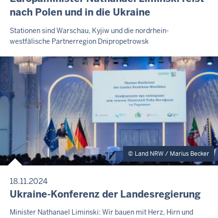
R
2
nach Polen und in die Ukraine
E
0
S
F
Stationen sind Warschau, Kyjiw und die nordrhein-
2
S
westfälische Partnerregion Dnipropetrowsk
r
E
6
M
e
-
I
i
1
T
t
T
2
E
a
:
I
g
3
L
,
U
7
N
7
G
.
A
Land NRW / Marius Becker
u
g
18.11.2024
u
P
Ukraine-Konferenz der Landesregierung
s
R
E
F
Minister Nathanael Liminski: Wir bauen mit Herz, Hirn und
t