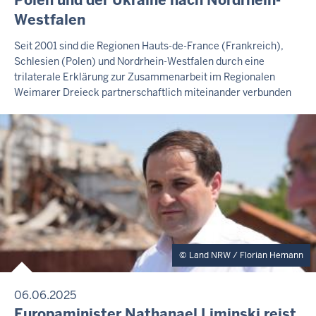
2
S
Westfalen
0
E
M
2
F
Seit 2001 sind die Regionen Hauts-de-France (Frankreich),
I
6
Schlesien (Polen) und Nordrhein-Westfalen durch eine
r
T
-
trilaterale Erklärung zur Zusammenarbeit im Regionalen
T
e
E
Weimarer Dreieck partnerschaftlich miteinander verbunden
1
i
I
2
t
L
:
U
a
N
3
g
G
7
,
7
.
A
u
Land NRW / Florian Hemann
g
u
s
06.06.2025
t
P
Europaminister Nathanael Liminski reist