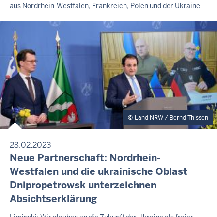
aus Nordrhein-Westfalen, Frankreich, Polen und der Ukraine
r
E
6
M
e
-
I
i
1
T
t
T
2
E
a
:
I
g
3
L
,
U
7
N
7
G
.
A
Land NRW / Bernd Thissen
u
g
28.02.2023
u
P
Neue Partnerschaft: Nordrhein-
s
R
Westfalen und die ukrainische Oblast
E
t
Dnipropetrowsk unterzeichnen
S
2
S
Absichtserklärung
0
E
M
2
Liminski: Wir glauben an die Zukunft der Ukraine als freier