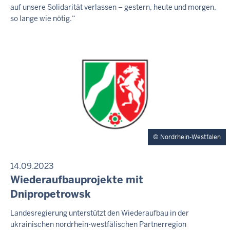
M
auf unsere Solidarität verlassen – gestern, heute und morgen,
6
r
I
so lange wie nötig.“
-
e
T
1
T
i
E
2
t
I
:
a
L
3
U
g
N
7
,
G
7
.
A
u
Nordrhein-Westfalen
g
u
14.09.2023
s
P
Wiederaufbauprojekte mit
R
t
Dnipropetrowsk
E
2
S
F
Landesregierung unterstützt den Wiederaufbau in der
0
S
ukrainischen nordrhein-westfälischen Partnerregion
r
E
2