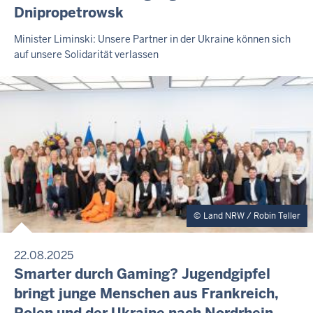
2
Dnipropetrowsk
S
0
S
E
2
F
Minister Liminski: Unsere Partner in der Ukraine können sich
M
auf unsere Solidarität verlassen
6
r
I
-
e
T
1
T
i
E
2
t
I
:
a
L
3
U
g
N
7
,
G
7
.
A
Land NRW / Robin Teller
u
g
22.08.2025
u
P
Smarter durch Gaming? Jugendgipfel
s
R
bringt junge Menschen aus Frankreich,
E
t
Polen und der Ukraine nach Nordrhein-
S