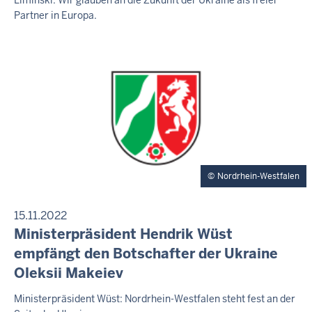
F
I
6
Partner in Europa.
r
T
-
T
e
E
1
i
I
2
t
L
:
U
a
N
3
g
G
7
,
7
.
A
Nordrhein-Westfalen
u
g
15.11.2022
u
P
Ministerpräsident Hendrik Wüst
s
R
empfängt den Botschafter der Ukraine
E
t
Oleksii Makeiev
S
2
S
0
E
F
Ministerpräsident Wüst: Nordrhein-Westfalen steht fest an der
M