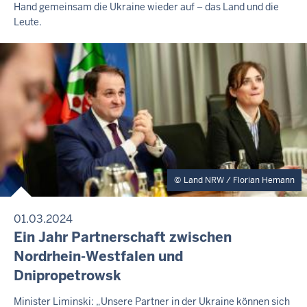
S
Hand gemeinsam die Ukraine wieder auf – das Land und die
r
2
S
Leute.
e
0
E
M
i
2
I
t
6
T
a
-
T
E
g
1
I
,
2
L
7
:
U
N
.
3
G
A
7
u
Land NRW / Florian Hemann
g
u
01.03.2024
s
P
Ein Jahr Partnerschaft zwischen
R
t
Nordrhein-Westfalen und
E
2
Dnipropetrowsk
S
0
S
E
2
F
Minister Liminski: „Unsere Partner in der Ukraine können sich