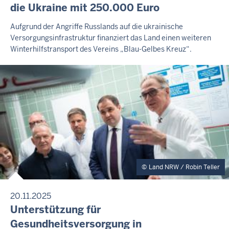
R
die Ukraine mit 250.000 Euro
E
S
F
Aufgrund der Angriffe Russlands auf die ukrainische
S
Versorgungsinfrastruktur finanziert das Land einen weiteren
r
E
Winterhilfstransport des Vereins „Blau-Gelbes Kreuz“.
M
e
I
i
T
t
T
E
a
I
g
L
,
U
N
7
G
.
A
u
Land NRW / Robin Teller
g
u
20.11.2025
s
P
Unterstützung für
R
t
Gesundheitsversorgung in
E