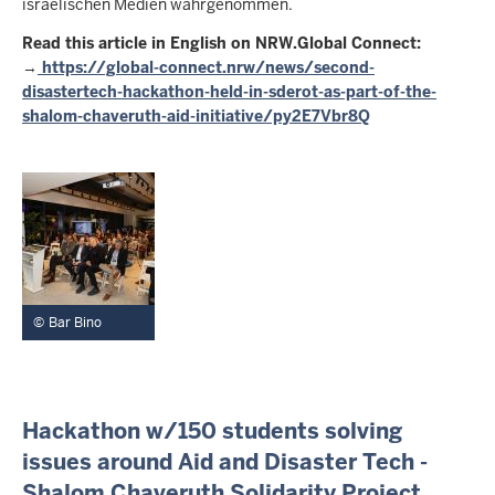
israelischen Medien wahrgenommen.
Read this article in English on NRW.Global Connect:
→
https://global-connect.nrw/news/second-
disastertech-hackathon-held-in-sderot-as-part-of-the-
shalom-chaveruth-aid-initiative/py2E7Vbr8Q
Bar Bino
I
Hackathon w/150 students solving
N
issues around Aid and Disaster Tech -
H
Shalom Chaveruth Solidarity Project
A