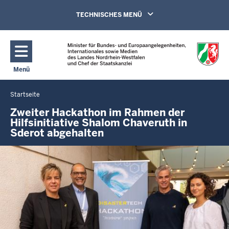
Direkt zum Inhalt
Navigation aktivieren/deaktivieren:
TECHNISCHES MENÜ
Menü
Navigation aktivieren/deaktivieren: Hauptmenü
Startseite
Sie
befinden
Zweiter Hackathon im Rahmen der
Hilfsinitiative Shalom Chaveruth in
sich
Sderot abgehalten
hier