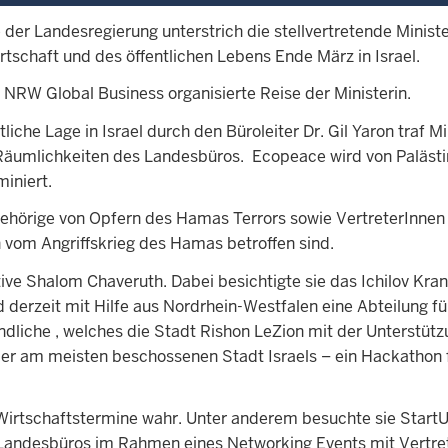
e der Landesregierung unterstrich die stellvertretende Mini
rtschaft und des öffentlichen Lebens Ende März in Israel.
n NRW Global Business organisierte Reise der Ministerin.
tliche Lage in Israel durch den Büroleiter Dr. Gil Yaron tra
äumlichkeiten des Landesbüros. Ecopeace wird von Palästine
iniert.
ehörige von Opfern des Hamas Terrors sowie VertreterInnen a
 vom Angriffskrieg des Hamas betroffen sind.
ative Shalom Chaveruth. Dabei besichtigte sie das Ichilov Kra
 derzeit mit Hilfe aus Nordrhein-Westfalen eine Abteilung fü
dliche , welches die Stadt Rishon LeZion mit der Unterstützu
– der am meisten beschossenen Stadt Israels – ein Hackathon 
irtschaftstermine wahr. Unter anderem besuchte sie StartUp
 Landesbüros im Rahmen eines Networking Events mit Vertret