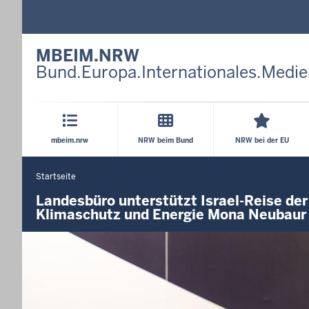
MBEIM.NRW
Bund.Europa.Internationales.Medie
Hauptmenü
mbeim.nrw
NRW beim Bund
NRW bei der EU
Startseite
Sie
befinden
Landesbüro unterstützt Israel-Reise der 
Klimaschutz und Energie Mona Neubaur
sich
hier