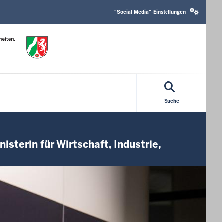
Social
media
"Social Media"-Einstellungen
settings
block
Suche
isterin für Wirtschaft, Industrie,