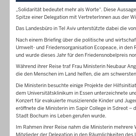
„Solidarität bedeutet mehr als Worte“. Diese Aussag
Spitze einer Delegation mit VertreterInnen aus der Wi
Das Landesbüro in Tel Aviv unterstützte dabei die vo
Nach einem Briefing über die politische und wirtschaf
Umwelt- und Friedensorganisation Ecopeace, in den R
und wurde dieses Jahr für den Friedensnobelpreis nom
Während ihrer Reise traf Frau Ministerin Neubaur Ang
die den Menschen im Land helfen, die am schwersten
Die Ministerin besuchte einige Projekte der Hilfsiniti
dem Universitätsklinikum in Essen unterzeichnete und
Konzert für evakuierte musizierende Kinder und Jugen
eröffnete die Ministerin im Sapir College in Sdreot 
Stadt Bochum ins Leben gerufen wurde.
Im Rahmen ihrer Reise nahm die Ministerin mehrere W
Mitglieder der Delegation in den Räumlichkeiten des