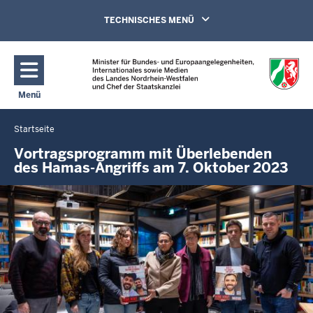
Direkt zum Inhalt
Navigation aktivieren/deaktivieren:
TECHNISCHES MENÜ
Menü
Navigation aktivieren/deaktivieren: Hauptmenü
Startseite
Sie
befinden
Vortragsprogramm mit Überlebenden
des Hamas-Angriffs am 7. Oktober 2023
sich
hier