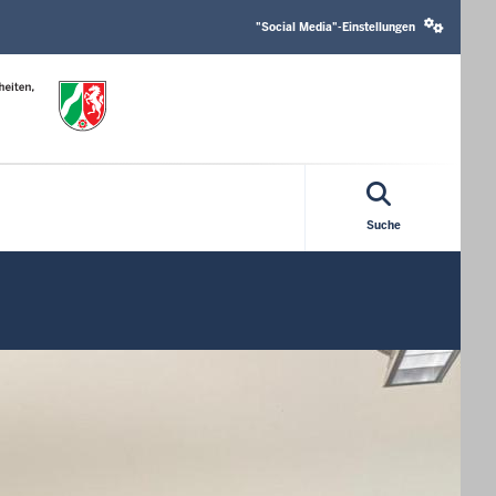
Social
media
"Social Media"-Einstellungen
settings
block
Suche