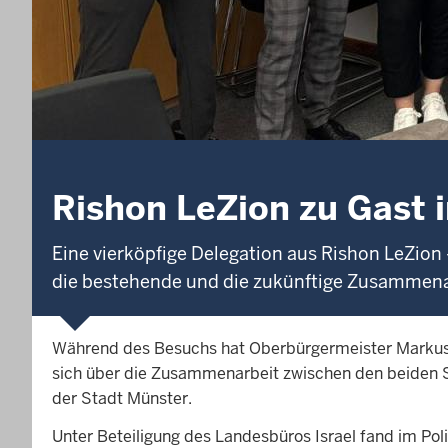
Rishon LeZion zu Gast 
Eine vierköpfige Delegation aus Rishon LeZion
die bestehende und die zukünftige Zusammenar
Während des Besuchs hat Oberbürgermeister Markus L
sich über die Zusammenarbeit zwischen den beiden St
der Stadt Münster.
Unter Beteiligung des Landesbüros Israel fand im Pol