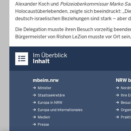
Alexander Koch und
Polizeioberkommissar Marko Sar
Holocaustüberlebenden, zeigte sich beeindruckt: „Dies
deutsch-israelischen Beziehungen sind stark – aber 
Die Delegation musste ihren Besuch vorzeitig beende
Bürgermeister von Rishon LeZion musste vor Ort sein,
Überblick:
Im Überblick
Inhalte
Inhalt
mbeim.nrw
NRW b
Inhaltsübersicht
Minister
Nordrh
Staatssekretäre
Ihre Ev
Europa in NRW
Besuch
Europa und Internationales
Organi
Medien
Prakt
Presse