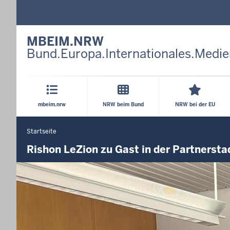
MBEIM.NRW
Bund.Europa.Internationales.Medie
Hauptmenü
mbeim.nrw
NRW beim Bund
NRW bei der EU
Startseite
Sie
befinden
Rishon LeZion zu Gast in der Partnerst
sich
hier