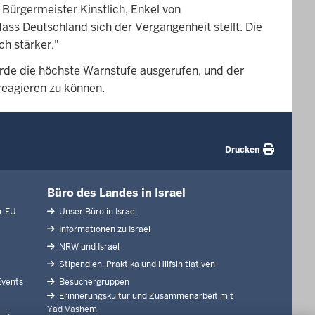
 Bürgermeister Kinstlich, Enkel von
dass Deutschland sich der Vergangenheit stellt. Die
ch stärker."
urde die höchste Warnstufe ausgerufen, und der
reagieren zu können.
Drucken
Büro des Landes in Israel
r EU
Unser Büro in Israel
Informationen zu Israel
NRW und Israel
Stipendien, Praktika und Hilfsinitiativen
Events
Besuchergruppen
Erinnerungskultur und Zusammenarbeit mit
Yad Vashem