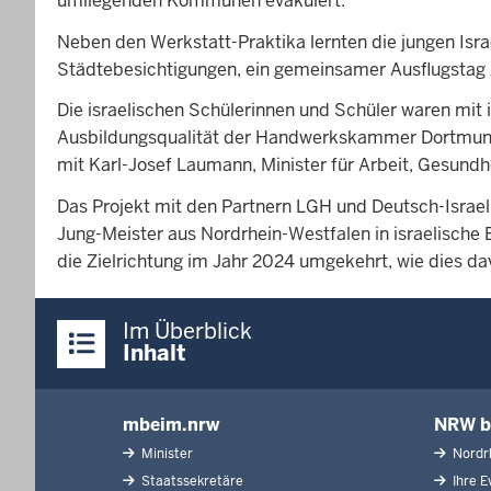
umliegenden Kommunen evakuiert.
Neben den Werkstatt-Praktika lernten die jungen Is
Städtebesichtigungen, ein gemeinsamer Ausflugstag
Die israelischen Schülerinnen und Schüler waren mi
Ausbildungsqualität der Handwerkskammer Dortmund
mit Karl-Josef Laumann, Minister für Arbeit, Gesund
Das Projekt mit den Partnern LGH und Deutsch-Israe
Jung-Meister aus Nordrhein-Westfalen in israelische
die Zielrichtung im Jahr 2024 umgekehrt, wie dies da
Überblick:
Im Überblick
Inhalte
Inhalt
mbeim.nrw
NRW b
Inhaltsübersicht
Minister
Nordrh
Staatssekretäre
Ihre Ev