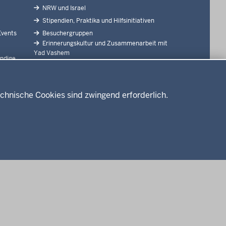
NRW und Israel
Stipendien, Praktika und Hilfsinitiativen
Events
Besuchergruppen
Erinnerungskultur und Zusammenarbeit mit
Yad Vashem
ndige
Länderinfo: NRW
nen
Städtepartnerschaften
Partner
chnische Cookies sind zwingend erforderlich.
nschutzhinweise
Barrierefreiheit
Kontakt
Leichte Sprache