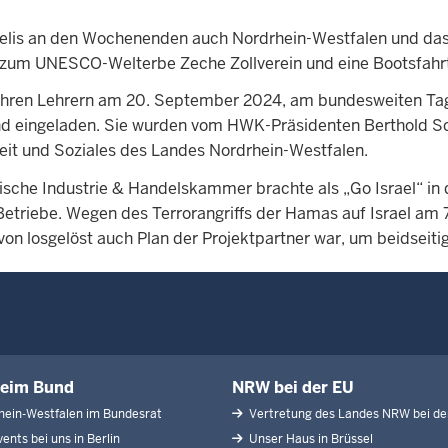
raelis an den Wochenenden auch Nordrhein-Westfalen und da
 zum UNESCO-Welterbe Zeche Zollverein und eine Bootsfahr
t ihren Lehrern am 20. September 2024, am bundesweiten Tag
 eingeladen. Sie wurden vom HWK-Präsidenten Berthold S
heit und Soziales des Landes Nordrhein-Westfalen.
lische Industrie & Handelskammer brachte als „Go Israel“ i
 Betriebe. Wegen des Terrorangriffs der Hamas auf Israel am
von losgelöst auch Plan der Projektpartner war, um beidseit
eim Bund
NRW bei der EU
ein-Westfalen im Bundesrat
Vertretung des Landes NRW bei de
ents bei uns in Berlin
Unser Haus in Brüssel