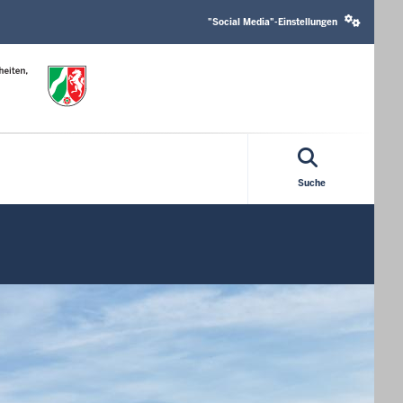
Social
media
"Social Media"-Einstellungen
settings
block
Suche