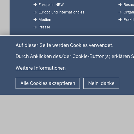
Europa in NRW
Besuch
Europa und Internationales
Organi
Medien
Prakt
Presse
Datenschutzeinstellungen
Auf dieser Seite werden Cookies verwendet.
Durch Anklicken des/der Cookie-Button(s) erklären S
Weitere Informationen
© 2026 Bund.Europa.Internationales.Medien
Alle Cookies akzeptieren
Nein, danke