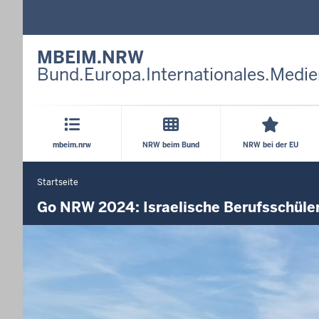
MBEIM.NRW
Bund.Europa.Internationales.Medie
Hauptmenü
mbeim.nrw
NRW beim Bund
NRW bei der EU
Startseite
Sie
befinden
Go NRW 2024: Israelische Berufsschüle
sich
hier