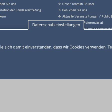
en Sie uns
Unser Team in Brüssel
sation der Landesvertretung
Besuchen Sie uns
ikum
Aktuelle Veranstaltungen / Public 
Praktikum und Referendariat
Datenschutzeinstellungen
Abgeordnete Nationale Sachverstä
Europäischer Ausschuss der Regio
ie sich damit einverstanden, dass wir Cookies verwenden. Te
Fußzeile
Impressum
Date