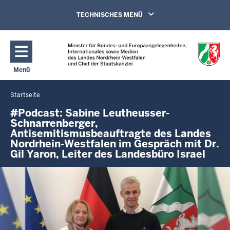
Direkt zum Inhalt
Navigation aktivieren/deaktivieren:
TECHNISCHES MENÜ
Menü
Navigation aktivieren/deaktivieren: Hauptmenü
Startseite
Sie
befinden
#Podcast: Sabine Leutheusser-
Schnarrenberger,
sich
Antisemitismusbeauftragte des Landes
hier
Nordrhein-Westfalen im Gespräch mit Dr.
Gil Yaron, Leiter des Landesbüro Israel