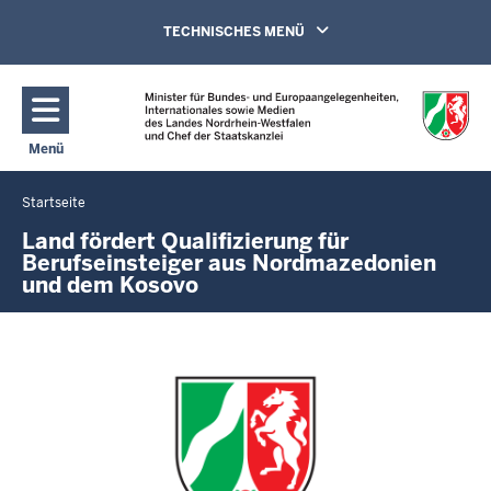
Direkt zum Inhalt
Navigation aktivieren/deaktivieren:
TECHNISCHES MENÜ
Menü
Navigation aktivieren/deaktivieren: Hauptmenü
Startseite
Sie
befinden
Land fördert Qualifizierung für
Berufseinsteiger aus Nordmazedonien
sich
und dem Kosovo
hier