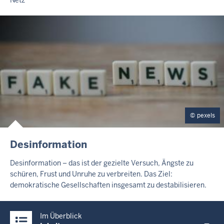
n
I
t
T
a
T
E
g
I
,
L
1
U
N
0
G
.
A
u
pexels
g
u
I
Desinformation
N
s
H
Desinformation – das ist der gezielte Versuch, Ängste zu
t
A
schüren, Frust und Unruhe zu verbreiten. Das Ziel:
2
L
demokratische Gesellschaften insgesamt zu destabilisieren.
T
0
S
2
Überblick:
S
6
Im Überblick
E
Inhalte