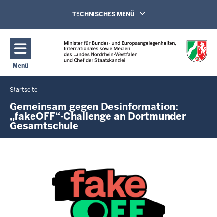
Direkt zum Inhalt
Navigation aktivieren/deaktivieren:
TECHNISCHES MENÜ
Menü
Navigation aktivieren/deaktivieren: Hauptmenü
Startseite
Sie
befinden
Gemeinsam gegen Desinformation:
„fakeOFF“-Challenge an Dortmunder
sich
Gesamtschule
hier