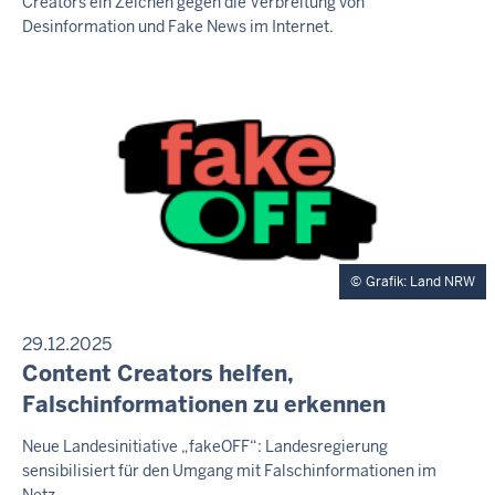
Creators ein Zeichen gegen die Verbreitung von
N
Desinformation und Fake News im Internet.
E
R
T
E
A
S
E
R
Grafik: Land NRW
29.12.2025
P
Content Creators helfen,
R
Falschinformationen zu erkennen
E
S
M
Neue Landesinitiative „fakeOFF“: Landesregierung
S
sensibilisiert für den Umgang mit Falschinformationen im
o
E
Netz
M