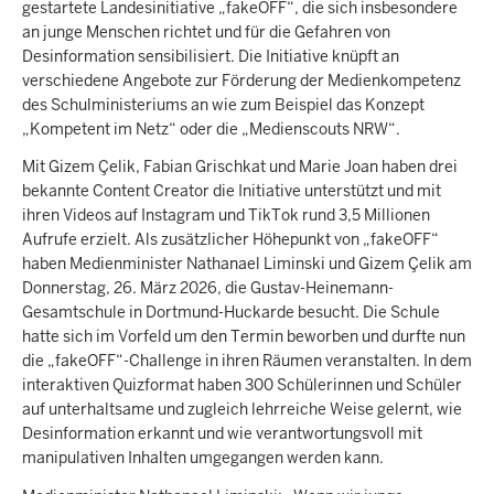
gestartete Landesinitiative „fakeOFF“, die sich insbesondere
an junge Menschen richtet und für die Gefahren von
Desinformation sensibilisiert. Die Initiative knüpft an
verschiedene Angebote zur Förderung der Medienkompetenz
des Schulministeriums an wie zum Beispiel das Konzept
„Kompetent im Netz“ oder die „Medienscouts NRW“.
Mit Gizem Çelik, Fabian Grischkat und Marie Joan haben drei
bekannte Content Creator die Initiative unterstützt und mit
ihren Videos auf Instagram und TikTok rund 3,5 Millionen
Aufrufe erzielt. Als zusätzlicher Höhepunkt von „fakeOFF“
haben Medienminister Nathanael Liminski und Gizem Çelik am
Donnerstag, 26. März 2026, die Gustav-Heinemann-
Gesamtschule in Dortmund-Huckarde besucht. Die Schule
hatte sich im Vorfeld um den Termin beworben und durfte nun
die „fakeOFF“-Challenge in ihren Räumen veranstalten. In dem
interaktiven Quizformat haben 300 Schülerinnen und Schüler
auf unterhaltsame und zugleich lehrreiche Weise gelernt, wie
Desinformation erkannt und wie verantwortungsvoll mit
manipulativen Inhalten umgegangen werden kann.