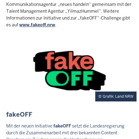
Kommunikationsagentur „neues handeln“ gemeinsam mit der
Talent Management Agentur „YilmazHummel“. Weitere
Informationen zur Initiative und zur „fakeOFF“-Challenge gibt
es auf
www.fakeoff.nrw
.
Grafik: Land NRW
E
fakeOFF
X
T
Mit der neuen Initiative
fakeOFF
setzt die Landesregierung
E
durch die Zusammenarbeit mit drei bekannten Content
R