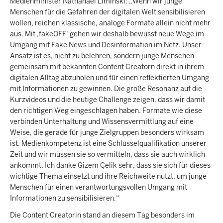
Medienminister Nathanael Liminski: „Wenn wir junge
Menschen für die Gefahren der digitalen Welt sensibilisieren
wollen, reichen klassische, analoge Formate allein nicht mehr
aus. Mit ‚fakeOFF‘ gehen wir deshalb bewusst neue Wege im
Umgang mit Fake News und Desinformation im Netz. Unser
Ansatz ist es, nicht zu belehren, sondern junge Menschen
gemeinsam mit bekannten Content Creatorn direkt in ihrem
digitalen Alltag abzuholen und für einen reflektierten Umgang
mit Informationen zu gewinnen. Die große Resonanz auf die
Kurzvideos und die heutige Challenge zeigen, dass wir damit
den richtigen Weg eingeschlagen haben. Formate wie diese
verbinden Unterhaltung und Wissensvermittlung auf eine
Weise, die gerade für junge Zielgruppen besonders wirksam
ist. Medienkompetenz ist eine Schlüsselqualifikation unserer
Zeit und wir müssen sie so vermitteln, dass sie auch wirklich
ankommt. Ich danke Gizem Çelik sehr, dass sie sich für dieses
wichtige Thema einsetzt und ihre Reichweite nutzt, um junge
Menschen für einen verantwortungsvollen Umgang mit
Informationen zu sensibilisieren.“
Die Content Creatorin stand an diesem Tag besonders im