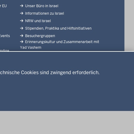
r EU
Unser Büro in Israel
Informationen zu Israel
NRW und Israel
Stipendien, Praktika und Hilfsinitiativen
Events
Besuchergruppen
Erinnerungskultur und Zusammenarbeit mit
Yad Vashem
ndige
Länderinfo: NRW
nen
Städtepartnerschaften
Partner
chnische Cookies sind zwingend erforderlich.
nschutzhinweise
Barrierefreiheit
Kontakt
Leichte Sprache