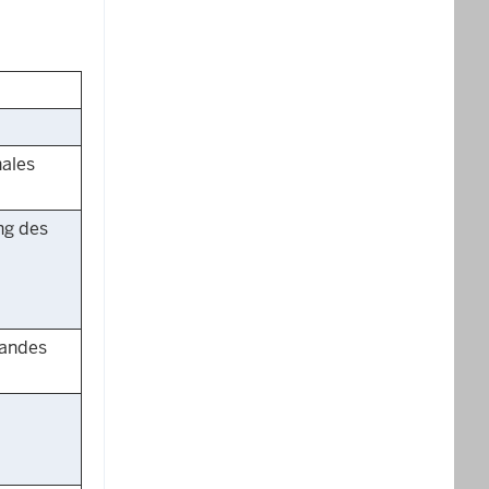
nales
ng des
Landes