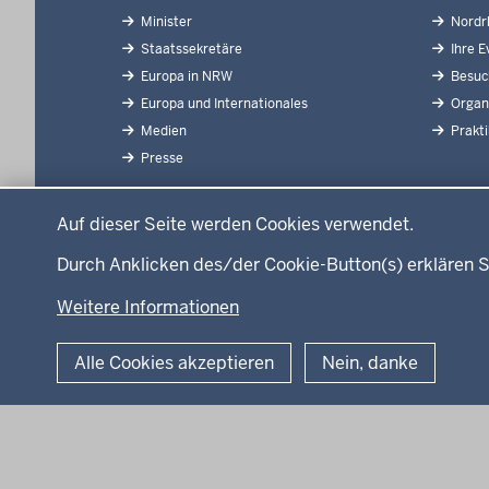
Inhaltsübersicht
Minister
Nordrh
Staatssekretäre
Ihre Ev
Europa in NRW
Besuch
Europa und Internationales
Organi
Medien
Prakt
Presse
Datenschutzeinstellungen
Auf dieser Seite werden Cookies verwendet.
Durch Anklicken des/der Cookie-Button(s) erklären S
Weitere Informationen
© 2026 Bund.Europa.Internationales.Medien
Alle Cookies akzeptieren
Nein, danke