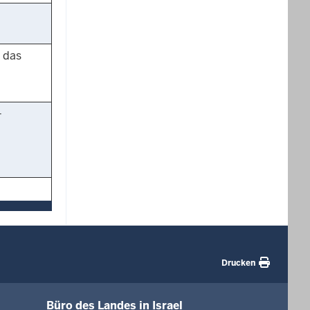
 das
-
Drucken
Büro des Landes in Israel