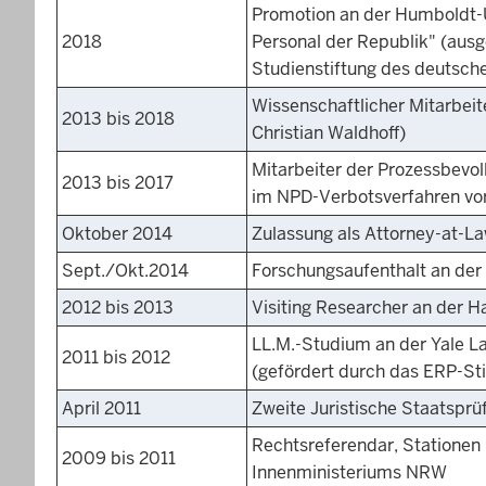
Promotion an der Humboldt-Uni
2018
Personal der Republik" (aus
Studienstiftung des deutsch
Wissenschaftlicher Mitarbeite
2013 bis 2018
Christian Waldhoff)
Mitarbeiter der Prozessbevo
2013 bis 2017
im NPD-Verbotsverfahren vo
Oktober 2014
Zulassung als Attorney-at-L
Sept./Okt.2014
Forschungsaufenthalt an der 
2012 bis 2013
Visiting Researcher an der 
LL.M.-Studium an der Yale L
2011 bis 2012
(gefördert durch das ERP-S
April 2011
Zweite Juristische Staatspr
Rechtsreferendar, Stationen
2009 bis 2011
Innenministeriums NRW