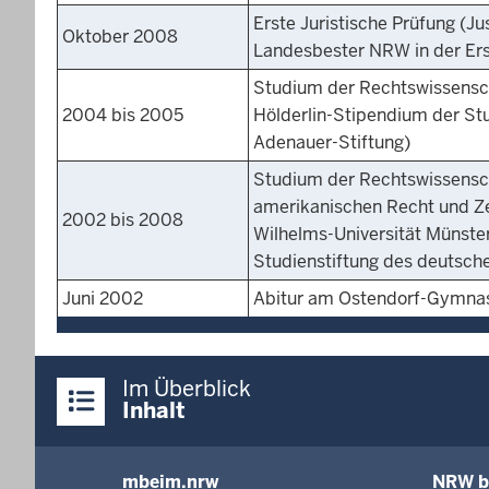
Erste Juristische Prüfung 
Oktober 2008
Landesbester NRW in der Er
Studium der Rechtswissensch
2004 bis 2005
Hölderlin-Stipendium der St
Adenauer-Stiftung)
Studium der Rechtswissensc
amerikanischen Recht und Ze
2002 bis 2008
Wilhelms-Universität Münste
Studienstiftung des deutsch
Juni 2002
Abitur am Ostendorf-Gymnas
Überblick:
Im Überblick
Inhalte
Inhalt
mbeim.nrw
NRW b