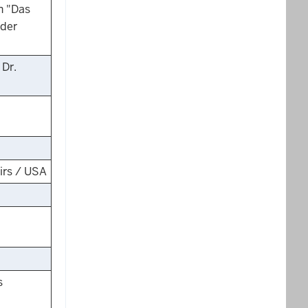
n "Das
 der
 Dr.
irs / USA
s