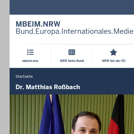
MBEIM.NRW
Bund.Europa.Internationales.Medie
Hauptmenü
mbeim.nrw
NRW beim Bund
NRW bei der EU
Startseite
Sie
befinden
Dr. Matthias Roßbach
sich
hier