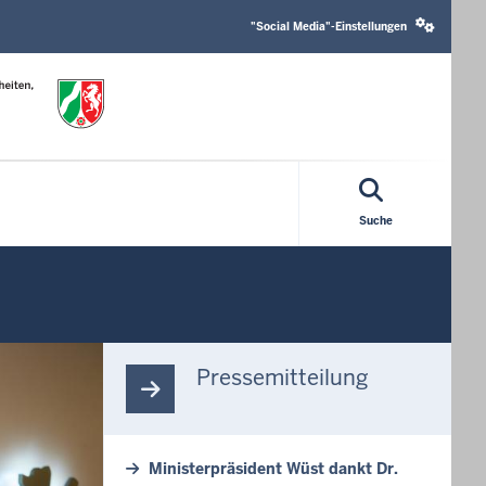
Social
media
"Social Media"-Einstellungen
settings
block
Suche
Pressemitteilung
Ministerpräsident Wüst dankt Dr.