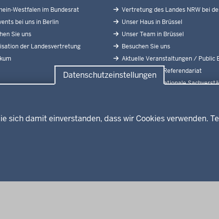
ein-Westfalen im Bundesrat
Vertretung des Landes NRW bei de
ents bei uns in Berlin
Unser Haus in Brüssel
en Sie uns
Unser Team in Brüssel
sation der Landesvertretung
Besuchen Sie uns
ikum
Aktuelle Veranstaltungen / Public 
Praktikum und Referendariat
Datenschutzeinstellungen
Abgeordnete Nationale Sachverstä
Europäischer Ausschuss der Regio
ie sich damit einverstanden, dass wir Cookies verwenden. Te
Fußzeile
Impressum
Date