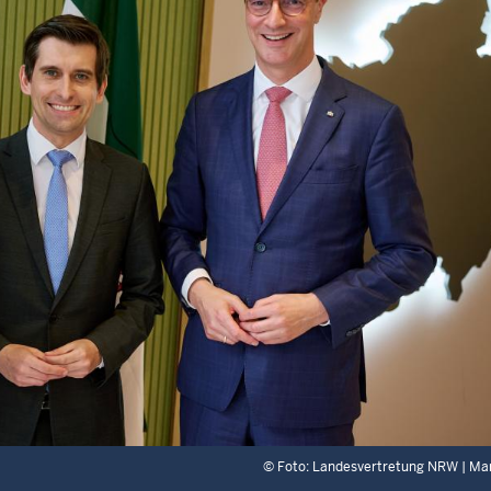
©
Foto: Landesvertretung NRW | M