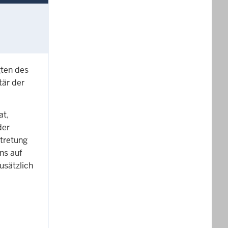
gten des
tär der
at,
der
rtretung
ns auf
usätzlich