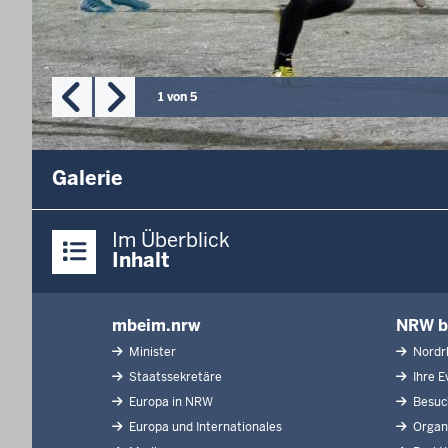
1
von
5
Galerie
Überblick:
Im Überblick
Inhalte
Inhalt
mbeim.nrw
NRW b
Inhaltsübersicht
Minister
Nordrh
Staatssekretäre
Ihre Ev
Europa in NRW
Besuch
Europa und Internationales
Organi