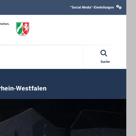
Social
media
"Social Media"-Einstellungen
settings
block
Suche
rhein-Westfalen