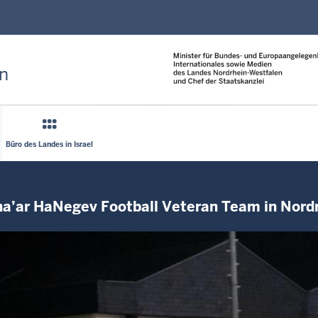
Direkt zum Inhalt
n
Büro des Landes in Israel
ha’ar HaNegev Football Veteran Team in Nord