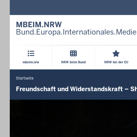
MBEIM.NRW
Bund.Europa.Internationales.Medie
Hauptmenü
mbeim.nrw
NRW beim Bund
NRW bei der EU
Startseite
Sie
befinden
Freundschaft und Widerstandskraft – S
sich
hier
Navigationshinweise
Benutze
im
zur
nächsten
Galerie
Element
die