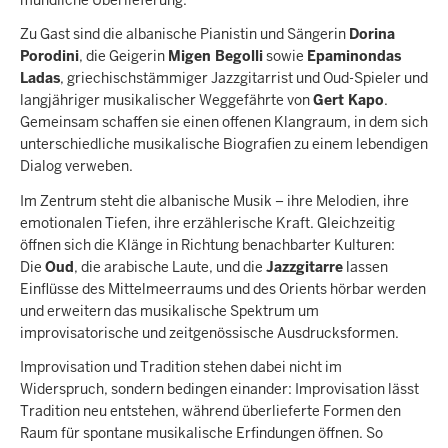
Zu Gast sind die albanische Pianistin und Sängerin
Dorina
Porodini
, die Geigerin
Migen Begolli
sowie
Epaminondas
Ladas
, griechischstämmiger Jazzgitarrist und Oud-Spieler und
langjähriger musikalischer Weggefährte von
Gert Kapo
.
Gemeinsam schaffen sie einen offenen Klangraum, in dem sich
unterschiedliche musikalische Biografien zu einem lebendigen
Dialog verweben.
Im Zentrum steht die albanische Musik – ihre Melodien, ihre
emotionalen Tiefen, ihre erzählerische Kraft. Gleichzeitig
öffnen sich die Klänge in Richtung benachbarter Kulturen:
Die
Oud
, die arabische Laute, und die
Jazzgitarre
lassen
Einflüsse des Mittelmeerraums und des Orients hörbar werden
und erweitern das musikalische Spektrum um
improvisatorische und zeitgenössische Ausdrucksformen.
Improvisation und Tradition stehen dabei nicht im
Widerspruch, sondern bedingen einander: Improvisation lässt
Tradition neu entstehen, während überlieferte Formen den
Raum für spontane musikalische Erfindungen öffnen. So