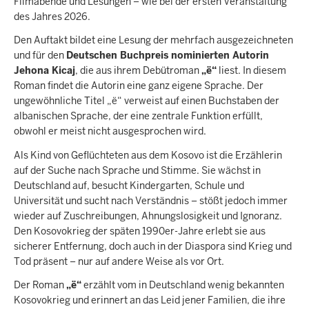
Filmabende und Lesungen – wie bei der ersten Veranstaltung
des Jahres 2026.
Den Auftakt bildet eine Lesung der mehrfach ausgezeichneten
und für den
Deutschen Buchpreis nominierten Autorin
Jehona Kicaj
, die aus ihrem Debütroman
„ë“
liest. In diesem
Roman findet die Autorin eine ganz eigene Sprache. Der
ungewöhnliche Titel „ë“ verweist auf einen Buchstaben der
albanischen Sprache, der eine zentrale Funktion erfüllt,
obwohl er meist nicht ausgesprochen wird.
Als Kind von Geflüchteten aus dem Kosovo ist die Erzählerin
auf der Suche nach Sprache und Stimme. Sie wächst in
Deutschland auf, besucht Kindergarten, Schule und
Universität und sucht nach Verständnis – stößt jedoch immer
wieder auf Zuschreibungen, Ahnungslosigkeit und Ignoranz.
Den Kosovokrieg der späten 1990er-Jahre erlebt sie aus
sicherer Entfernung, doch auch in der Diaspora sind Krieg und
Tod präsent – nur auf andere Weise als vor Ort.
Der Roman
„ë“
erzählt vom in Deutschland wenig bekannten
Kosovokrieg und erinnert an das Leid jener Familien, die ihre