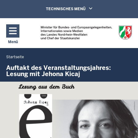
Direkt zum Inhalt
Navigation aktivieren/deaktivieren:
TECHNISCHES MENÜ
Menü
Navigation aktivieren/deaktivieren: Hauptmenü
Startseite
Sie
befinden
Auftakt des Veranstaltungsjahres:
Lesung mit Jehona Kicaj
sich
hier