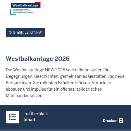
Grafik: Land NRW
I
Westbalkantage 2026
N
H
Die Westbalkantage NRW 2026 sollen Raum bieten für
A
Begegnungen, Geschichten, gemeinsames Gestalten und neue
L
Perspektiven. Sie möchten Brücken stärken, Vorurteile
T
abbauen und Impulse für ein offenes, solidarisches
S
Miteinander setzen.
S
E
I
Überblick:
T
Im Überblick
Inhalte
E
Inhalt
Drucken