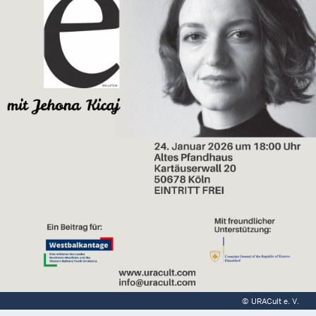
©
URACult e. V.