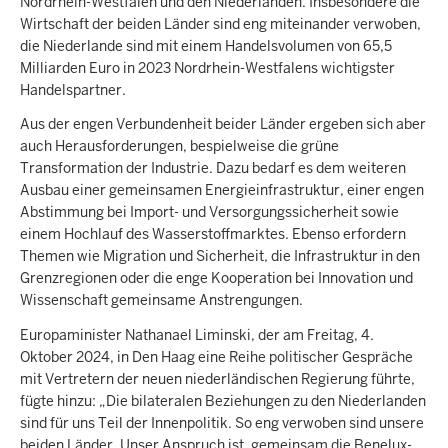
Nordrhein-Westfalen und den Niederlanden. Insbesondere die
Wirtschaft der beiden Länder sind eng miteinander verwoben,
die Niederlande sind mit einem Handelsvolumen von 65,5
Milliarden Euro in 2023 Nordrhein-Westfalens wichtigster
Handelspartner.
Aus der engen Verbundenheit beider Länder ergeben sich aber
auch Herausforderungen, bespielweise die grüne
Transformation der Industrie. Dazu bedarf es dem weiteren
Ausbau einer gemeinsamen Energieinfrastruktur, einer engen
Abstimmung bei Import- und Versorgungssicherheit sowie
einem Hochlauf des Wasserstoffmarktes. Ebenso erfordern
Themen wie Migration und Sicherheit, die Infrastruktur in den
Grenzregionen oder die enge Kooperation bei Innovation und
Wissenschaft gemeinsame Anstrengungen.
Europaminister Nathanael Liminski, der am Freitag, 4.
Oktober 2024, in Den Haag eine Reihe politischer Gespräche
mit Vertretern der neuen niederländischen Regierung führte,
fügte hinzu: „Die bilateralen Beziehungen zu den Niederlanden
sind für uns Teil der Innenpolitik. So eng verwoben sind unsere
beiden Länder. Unser Anspruch ist, gemeinsam die Benelux-