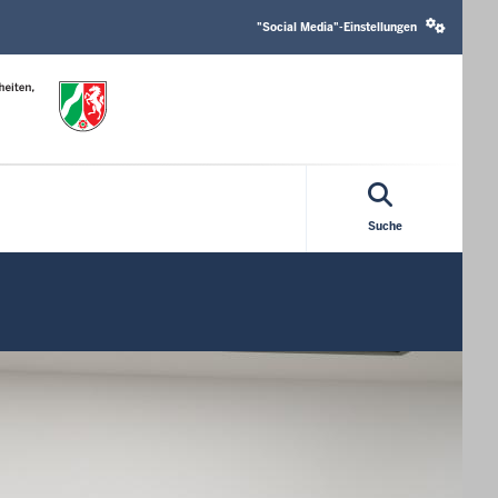
Social
media
"Social Media"-Einstellungen
settings
block
Suche