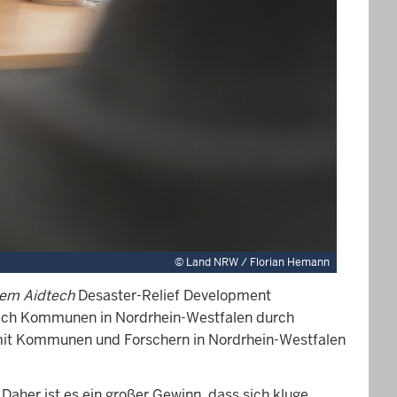
©
Land NRW / Florian Hemann
lem Aidtech
Desaster-Relief Development
leich Kommunen in Nordrhein-Westfalen durch
 mit Kommunen und Forschern in Nordrhein-Westfalen
her ist es ein großer Gewinn, dass sich kluge