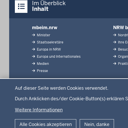
Im Überblick
Inhalte
Inhalt
mbeim.nrw
NRW b
Inhaltsübersicht
Minister
Nordrh
Staatssekretäre
Ihre Ev
Europa in NRW
Besuch
Europa und Internationales
Organi
Medien
Prakt
Presse
Datenschutzeinstellungen
Auf dieser Seite werden Cookies verwendet.
Durch Anklicken des/der Cookie-Button(s) erklären S
Weitere Informationen
© 2026 Bund.Europa.Internationales.Medien
Alle Cookies akzeptieren
Nein, danke