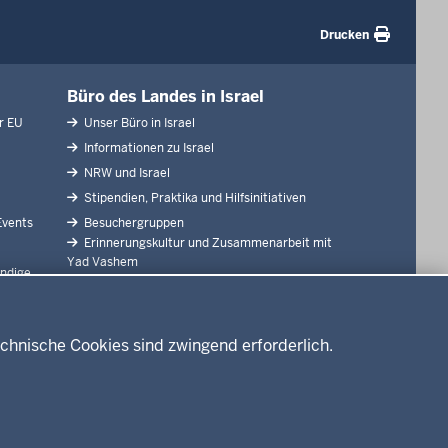
Drucken
Büro des Landes in Israel
r EU
Unser Büro in Israel
Informationen zu Israel
NRW und Israel
Stipendien, Praktika und Hilfsinitiativen
Events
Besuchergruppen
Erinnerungskultur und Zusammenarbeit mit
Yad Vashem
ndige
Länderinfo: NRW
nen
Städtepartnerschaften
Partner
chnische Cookies sind zwingend erforderlich.
nschutzhinweise
Barrierefreiheit
Kontakt
Leichte Sprache