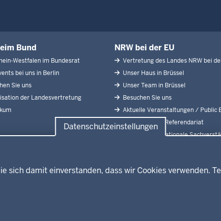
eim Bund
NRW bei der EU
ein-Westfalen im Bundesrat
Vertretung des Landes NRW bei de
ents bei uns in Berlin
Unser Haus in Brüssel
en Sie uns
Unser Team in Brüssel
sation der Landesvertretung
Besuchen Sie uns
ikum
Aktuelle Veranstaltungen / Public 
Praktikum und Referendariat
Datenschutzeinstellungen
Abgeordnete Nationale Sachverstä
Europäischer Ausschuss der Regio
ie sich damit einverstanden, dass wir Cookies verwenden. Te
Fußzeile
Impressum
Date