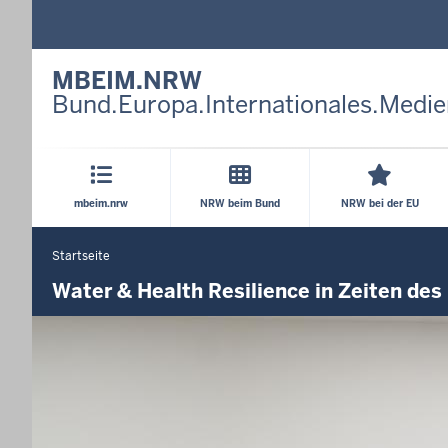
MBEIM.NRW
Bund.Europa.Internationales.Medie
Hauptmenü
mbeim.nrw
NRW beim Bund
NRW bei der EU
Startseite
Sie
befinden
Water & Health Resilience in Zeiten des
sich
hier