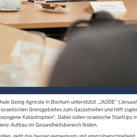
ule Georg Agricola in Bochum unterstützt „JADDE“ (
Jerusa
israelischen Grenzgebietes zum Gazastreifen und hilft zug
lbezogene Katastrophen". Dabei sollen israelische StartUps
enz-Aufbau im Gesundheitsbereich finden.
len, geht das besser gemeinsam und grenzüberschreitend. Da