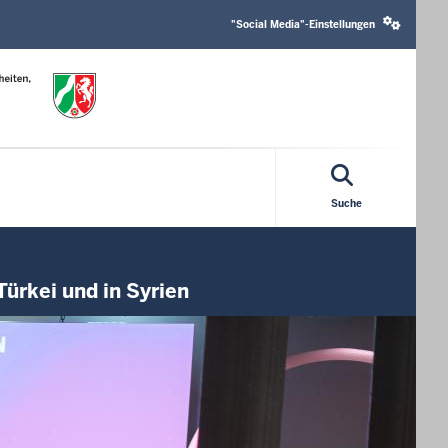
Social
media
"Social Media"-Einstellungen
settings
block
Suche
ürkei und in Syrien