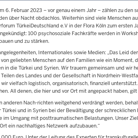
 am 6. Februar 2023 – vor genau einem Jahr – zählen zu den
den über Nacht obdachlos. Weiterhin sind viele Menschen auf
rforum TürkeiDeutschland e.V in der Flora Köln zum ersten Ja
ngekündigt: 100 psychosoziale Fachkräfte werden in Worksho
bauen und zu stärken.
ngelegenheiten, Internationales sowie Medien: „Das Leid de
on geliebten Menschen auf den Familien wie ein Moment, der
n in die Türkei und Syrien. Wir trauern gemeinsam und wir 
n Teilen des Landes und der Gesellschaft in Nordrhein-Westfa
vielfach logistisch, organisatorisch, finanziell unterstützt. A
hen. All denen, die hier und vor Ort mit angepackt haben, gi
on anderen Nach-richten weitgehend verdrängt werden, behal
 Türkei und in Syrien bei der Bewältigung der schrecklichen 
 im Umgang mit posttraumatischen Belastungen. Unser Ziel is
 Ort ein nachhaltiges Netzwerk aufzubauen.“
0.000 Euro. Unter der Leitung des Experten für transkulture