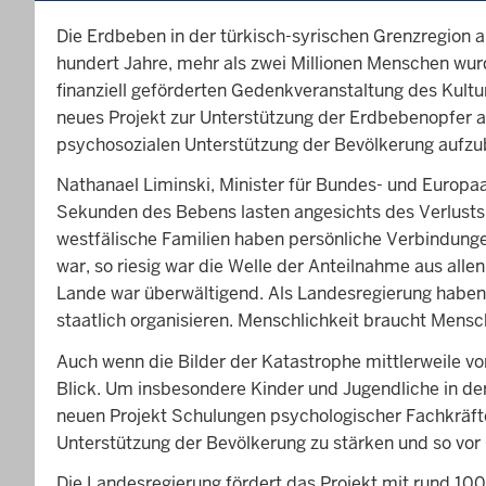
Die Erdbeben in der türkisch-syrischen Grenzregion
hundert Jahre, mehr als zwei Millionen Menschen wur
finanziell geförderten Gedenkveranstaltung des Kultu
neues Projekt zur Unterstützung der Erdbebenopfer a
psychosozialen Unterstützung der Bevölkerung aufzu
Nathanael Liminski, Minister für Bundes- und Europaa
Sekunden des Bebens lasten angesichts des Verlusts v
westfälische Familien haben persönliche Verbindunge
war, so riesig war die Welle der Anteilnahme aus alle
Lande war überwältigend. Als Landesregierung haben wir 
staatlich organisieren. Menschlichkeit braucht Mensc
Auch wenn die Bilder der Katastrophe mittlerweile v
Blick. Um insbesondere Kinder und Jugendliche in der
neuen Projekt Schulungen psychologischer Fachkräfte
Unterstützung der Bevölkerung zu stärken und so vor
Die Landesregierung fördert das Projekt mit rund 10