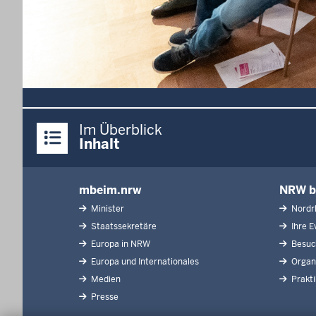
Überblick:
Im Überblick
Inhalte
Inhalt
mbeim.nrw
NRW b
Inhaltsübersicht
Minister
Nordrh
Staatssekretäre
Ihre Ev
Europa in NRW
Besuch
Europa und Internationales
Organi
Medien
Prakt
Presse